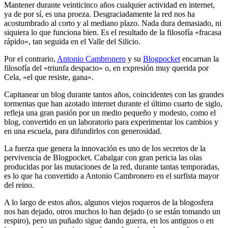
Mantener durante veinticinco años cualquier actividad en internet,
ya de por sí, es una proeza. Desgraciadamente la red nos ha
acostumbrado al corto y al mediano plazo. Nada dura demasiado, ni
siquiera lo que funciona bien. Es el resultado de la filosofía «fracasa
rápido», tan seguida en el Valle del Silicio.
Por el contrario,
Antonio Cambronero
y su
Blogpocket
encarnan la
filosofía del «triunfa despacio» o, en expresión muy querida por
Cela, «el que resiste, gana».
Capitanear un blog durante tantos años, coincidentes con las grandes
tormentas que han azotado internet durante el último cuarto de siglo,
refleja una gran pasión por un medio pequeño y modesto, como el
blog, convertido en un laboratorio para experimentar los cambios y
en una escuela, para difundirlos con generosidad.
La fuerza que genera la innovación es uno de los secretos de la
pervivencia de Blogpocket. Cabalgar con gran pericia las olas
producidas por las mutaciones de la red, durante tantas temporadas,
es lo que ha convertido a Antonio Cambronero en el surfista mayor
del reino.
A lo largo de estos años, algunos viejos roqueros de la blogosfera
nos han dejado, otros muchos lo han dejado (o se están tomando un
respiro), pero un puñado sigue dando guerra, en los antiguos o en