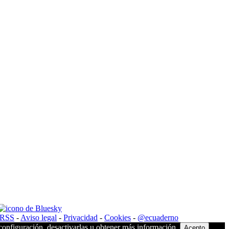
RSS
-
Aviso legal
-
Privacidad
-
Cookies
-
@ecuaderno
 configuración, desactivarlas u obtener más información.
Acepto