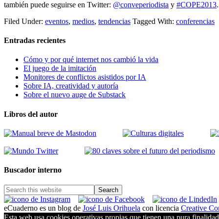
también puede seguirse en Twitter:
@conveperiodista
y
#COPE2013
.
Filed Under:
eventos
,
medios
,
tendencias
Tagged With:
conferencias
Entradas recientes
Cómo y por qué internet nos cambió la vida
El juego de la imitación
Monitores de conflictos asistidos por IA
Sobre IA, creatividad y autoría
Sobre el nuevo auge de Substack
Libros del autor
Buscador interno
eCuaderno es un blog de
José Luis Orihuela
con licencia
Creative C
Esta web usa cookies operativas propias que tienen una pura finalida